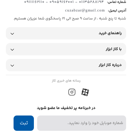
01135288194 - 09059162001 - 09111162110
شماره تماس:
آدرس ایمیل:
cuzabzar@gmail.com
شنبه تا پنج شنبه ، از ساعت 9 صبح الی 21 پاسخگوی شما عزیزان هستیم.
راهنمای خرید
با کاز ابزار
درباره کاز ابزار
رسانه های خبری کاز
در خبرنامه پر تخفیف ما عضو شوید
ثبت