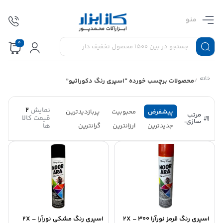
منو
0
خانه
/
محصولات برچسب خورده “اسپری رنگ دکوراتیو”
نمایش
2
پیشفرض
محبوبیت
پربازدیدترین
مرتب
قیمت کالا
سازی:
جدیدترین
ارزانترین
گرانترین
ها
اسپری رنگ قرمز نورآرا ۲X – ۳۰۰
اسپری رنگ مشکی نورآرا ۲X –