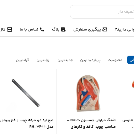
لی دارید؟
پیگیری سفارش
بلاگ
تماس با ما
کاز
ض
محبوبیت
پربازدیدترین
جدیدترین
ارزانترین
گرانترین
 تانوس
تفنگ حرارتی چسب‌زن NORS –
تیغ اره دو طرفه چوب و فلز ریولور
مناسب چوب، کاغذ و کارهای
مدل RH-3200
ک
دستی