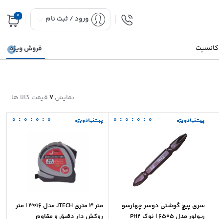
0
ورود / ثبت نام
 کانسپت
فروش ویژه
نمایش
7
قیمت کالا ها
:
:
:
:
:
:
0
0
0
0
0
0
0
0
پیشنهاد ویژه
پیشنهاد ویژه
سری پیچ گوشتی دوسر چهارسو
متر 3 متری JTECH مدل 3016 | متر
ریولور مدل 6505 | نوک PH2
روکش دار دقیق و مقاوم