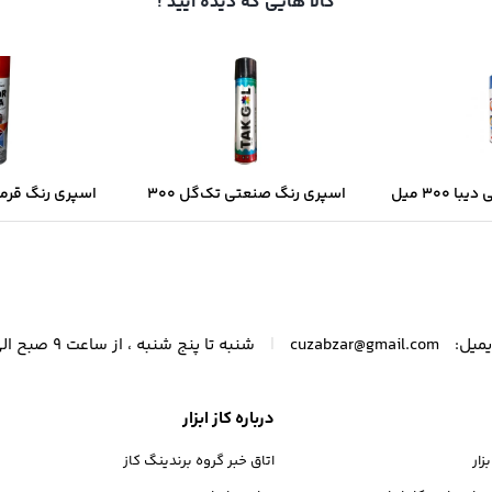
کالا هایی که دیده ایید !
اسپری رنگ صنعتی دیبا ۳۰۰ میل
اسپری رنگ صنعتی تک‌گل ۳۰۰
ک‌شدن سریع و
میل – مشکی براق با پوشش
میل | خشک‌شد
فه‌ای
یکنواخت و خشک‌شدن سریع
پوشش د
|
میل:
cuzabzar@gmail.com
شنبه تا پنج شنبه ، از ساعت 9 صبح الی 21 پاسخگوی شما عزیزان هستیم.
درباره کاز ابزار
ار
اتاق خبر گروه برندینگ کاز