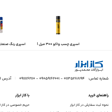
اسپری چسب واکو ۳۰۰ میل |
قدرت چسبندگی بالا، خشک‌شدن
– آبی براق | خش
سریع
پوشش حر
|
شماره تماس:
01135288194 - 09059162001 - 09111162110
آدرس ای
راهنمای خرید
با کاز ابزار
نحوه ثبت سفارش در کاز ابزار
حریم خصوصی در کاز ابز