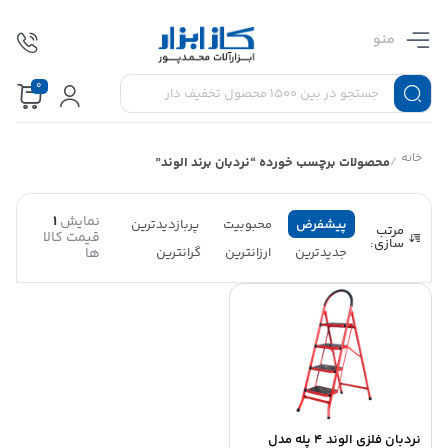
منو
0
خانه
/
محصولات برچسب خورده “نردبان برند الوند”
نمایش
1
پیشفرض
محبوبیت
پربازدیدترین
مرتب
قیمت کالا
سازی:
جدیدترین
ارزانترین
گرانترین
ها
نردبان فلزی الوند 4 پله مدل