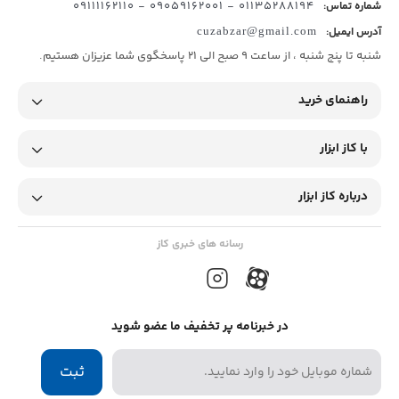
01135288194 - 09059162001 - 09111162110
شماره تماس:
آدرس ایمیل:
cuzabzar@gmail.com
شنبه تا پنج شنبه ، از ساعت 9 صبح الی 21 پاسخگوی شما عزیزان هستیم.
راهنمای خرید
با کاز ابزار
درباره کاز ابزار
رسانه های خبری کاز
در خبرنامه پر تخفیف ما عضو شوید
ثبت