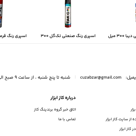
اسپری رنگ صنعتی دیبا ۳۰۰ میل
اسپری رنگ صنعتی تک‌گل ۳۰۰
ک‌شدن سریع و
میل – مشکی براق با پوشش
میل | خشک‌شد
فه‌ای
یکنواخت و خشک‌شدن سریع
پوشش د
|
میل:
cuzabzar@gmail.com
شنبه تا پنج شنبه ، از ساعت 9 صبح الی 21 پاسخگوی شما عزیزان هستیم.
درباره کاز ابزار
ار
اتاق خبر گروه برندینگ کاز
از سایت کاز ابزار
تماس با ما
 کاز ابزار