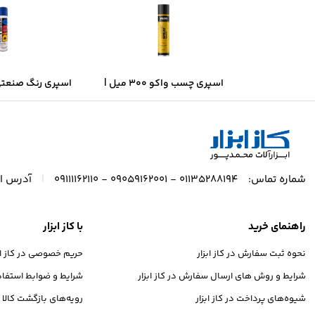
اسپری چسب واکو ۳۰۰ میل |
قدرت چسبندگی بالا، خشک‌شدن
– آبی براق | خش
سریع
پوشش حر
|
شماره تماس:
01135288194 - 09059162001 - 09111162110
آدرس ای
راهنمای خرید
با کاز ابزار
نحوه ثبت سفارش در کاز ابزار
حریم خصوصی در کاز ابز
شرایط و روش های ارسال سفارش در کاز ابزار
شرایط و ضوابط استفاده 
شیوه‌های پرداخت در کاز ابزار
رویه‌های بازگشت کالا در