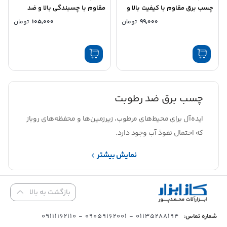
چسب برق مقاوم با کیفیت بالا و
مقاوم با چسبندگی بالا و ضد
ضد شعله
شعله
99,000
تومان
105,000
تومان
چسب برق ضد رطوبت
ایده‌آل برای محیط‌های مرطوب، زیرزمین‌ها و محفظه‌های روباز
که احتمال نفوذ آب وجود دارد.
نمایش بیشتر
بازگشت به بالا
01135288194 - 09059162001 - 09111162110
شماره تماس: