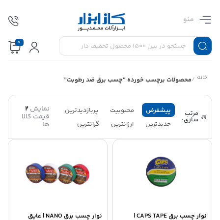
منو
0
خانه
/
محصولات برچسب خورده “چسب برق ضد رطوبت”
نمایش
2
پیشفرض
محبوبیت
پربازدیدترین
مرتب
قیمت کالا
سازی:
جدیدترین
ارزانترین
گرانترین
ها
نوار چسب برق CAPS TAPE |
نوار چسب برق NANO | عایق