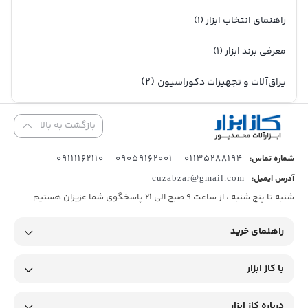
راهنمای انتخاب ابزار
(1)
معرفی برند ابزار
(1)
(2)
یراق‌آلات و تجهیزات دکوراسیون
بازگشت به بالا
01135288194 - 09059162001 - 09111162110
شماره تماس:
آدرس ایمیل:
cuzabzar@gmail.com
شنبه تا پنج شنبه ، از ساعت 9 صبح الی 21 پاسخگوی شما عزیزان هستیم.
راهنمای خرید
با کاز ابزار
درباره کاز ابزار