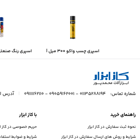
اسپری چسب واکو ۳۰۰ میل |
قدرت چسبندگی بالا، خشک‌شدن
– آبی براق | خش
سریع
پوشش حر
|
شماره تماس:
01135288194 - 09059162001 - 09111162110
آدرس ای
راهنمای خرید
با کاز ابزار
نحوه ثبت سفارش در کاز ابزار
حریم خصوصی در کاز ابز
شرایط و روش های ارسال سفارش در کاز ابزار
شرایط و ضوابط استفاده 