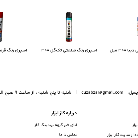
اسپری رنگ صنعتی دیبا ۳۰۰ میل
اسپری رنگ صنعتی تک‌گل ۳۰۰
ک‌شدن سریع و
میل – مشکی براق با پوشش
میل | خشک‌شد
فه‌ای
یکنواخت و خشک‌شدن سریع
پوشش د
|
میل:
cuzabzar@gmail.com
شنبه تا پنج شنبه ، از ساعت 9 صبح الی 21 پاسخگوی شما عزیزان هستیم.
درباره کاز ابزار
ار
اتاق خبر گروه برندینگ کاز
از سایت کاز ابزار
تماس با ما