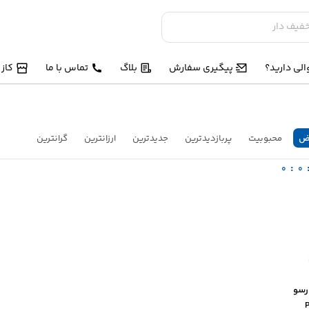
لی دارید؟
پیگیری سفارش
بلاگ
تماس با ما
کاز
ض
محبوبیت
پربازدیدترین
جدیدترین
ارزانترین
گرانترین
:
0
0
رسو
وک PH2