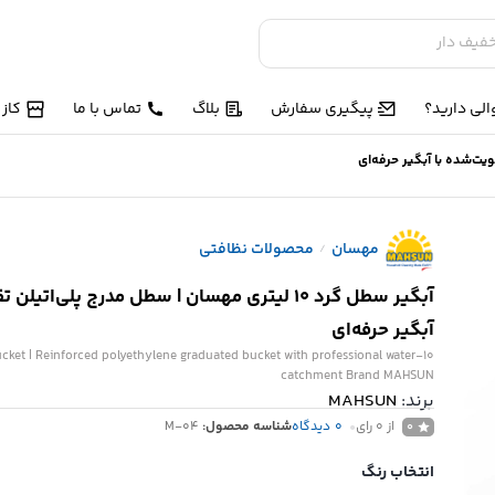
لی دارید؟
پیگیری سفارش
بلاگ
تماس با ما
کاز
مهسان
محصولات نظافتی
/
آبگیر سطل گرد ۱۰ لیتری مهسان | سطل مدرج پلی‌اتیل
آبگیر حرفه‌ای
d bucket | Reinforced polyethylene graduated bucket with professional water
catchment Brand MAHSUN
برند:
MAHSUN
از 0 رای
0
دیدگاه
شناسه محصول:
M-04
0
انتخاب رنگ