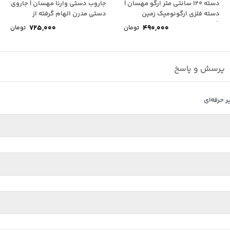
دسته 120 سانتی متر ارگو مهسان |
جاروب دستی وارنا مهسان | جاروی
دسته فلزی ارگونومیک زمین
دستی مدرن الهام گرفته از
شوی...
جاروب...
725,000
490,000
تومان
تومان
پرسش و پاسخ
زار حرفه‌ای و با دوام برای نظافت دقیق است. طراحی ویژه آن امکان آبگیری سریع افشانک‌ها و 
وم ارائه می‌دهد. این محصول کیفیت نظافت را افزایش داده و زمان خشک کردن 
 گرد همراه آن، بدون پاشش یا هدررفت آب، رطوبت ابزار را به‌صورت یکنواخت
زایش بازدهی نظافت می‌شود و تجربه‌ای راحت و کارآمد برای کاربر فراهم می‌کند