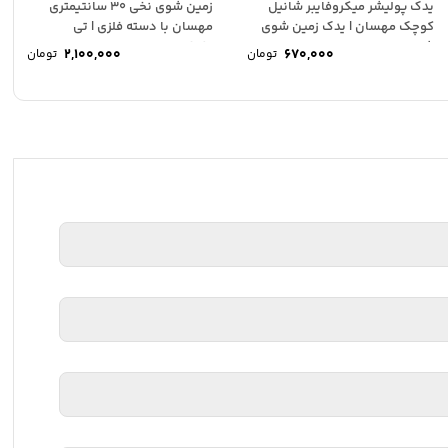
یدک پولیشر میکروفایبر شانیل
زمین شوی نخی 30 سانتیمتری
کوچک مهسان | یدک زمین شوی
مهسان با دسته فلزی | تی
شانیل
نظافت...
2,100,000
670,000
تومان
تومان
ابزار نظافت را فراهم می‌کند و با پلی‌اتیلن تقویت‌شده بدنه، مقاومت بالا
سطوح را به حداقل می‌رساند.
 جمع‌آوری می‌کند. این طراحی حرفه‌ای باعث کاهش مصرف آب و
.