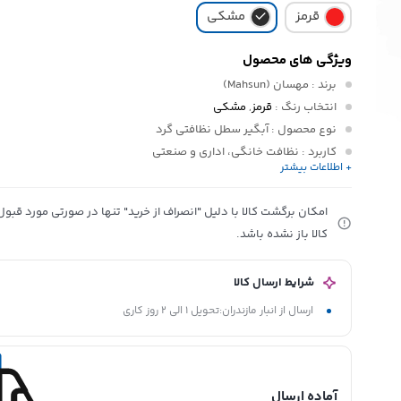
قرمز
مشکی
ویژگی های محصول
برند
: مهسان (Mahsun)
انتخاب رنگ
:
قرمز
,
مشکی
نوع محصول
: آبگیر سطل نظافتی گرد
کاربرد
: نظافت خانگی، اداری و صنعتی
+ اطلاعات بیشتر
جنس بدنه
: پلی‌اتیلن تقویت‌شده مقاوم
طراحی بدنه
: مدرج برای کنترل حجم آب
امکان برگشت کالا با دلیل "انصراف از خرید" تنها در صورتی مورد قب
نوع آبگیر
: آبگیر سطل گرد مخصوص افشانک
کالا باز نشده باشد.
شرایط ارسال کالا
ارسال از انبار مازندران:تحویل 1 الی 2 روز کاری
آماده ارسال