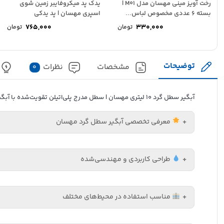
رخت آویز مینی مهسان مدل M01 |
یدک پد میکروفایبر زمین شوی
بسته 6 عددی مخصوص لباس...
اسپری مهسان | پد یدکی
765,000
330,000
تومان
تومان
توضیحات
مشخصات
نظرات
0
آبگیر سطل گرد ۱۰ لیتری مهسان | سطل مدرج پلی‌اتیلن تقویت‌شده با آبگیر حرفه‌ای
معرفی تخصصی آبگیر سطل گرد مهسان
طراحی کاربردی و مهندسی‌شده
آبگیر سطل گرد مهسان (Mahsun) یک اب
در برابر فشار و استفاده مدا
مناسب استفاده در محیط‌های مختلف
دیواره مدرج سطل کنترل دقیق حجم آب را ممکن می‌کند و آبگیر
اف