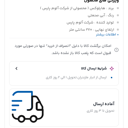
ویژگی های محصول
برند
: هایلوکس ( محصولی از شرکت آلوم پارس )
رنگ
: آبی صنعتی
تولید کننده
: شرکت آلوم پارس
ارتفاع نهایی
: 270 سانتی متر
+ اطلاعات بیشتر
کاربرد
: برای نصب خانگی، سیستم‌های روشنایی، فروشگاه ها،
نصاب‌ها و کاربران تاسیساتی
امکان برگشت کالا با دلیل "انصراف از خرید" تنها در صورتی مورد
جنس پله ها
: آلومینیوم تقویت شده با روکش ضد لغزش
قبول است که پلمب کالا باز نشده باشد.
وزن تقریبی
: 12.5 کیلوگرم
تعداد پله
: 7 عدد
شرایط ارسال کالا
نوع نردبان
: دو طرفه ثابت
ارسال از انبار مازندران:تحویل 1 الی 2 روز کاری
ارتفاع کامل در حالت بسته
: 270 سانتی متر
آماده ارسال
تحویل تا 3 روز کاری