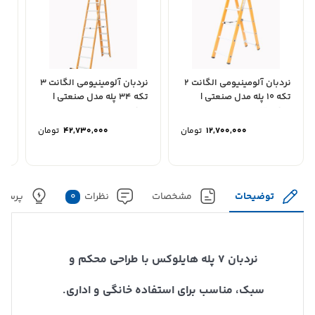
نردبان آلومینیومی الگانت ۲
نردبان آلومینیومی الگانت 3
تکه 10 پله مدل صنعتی |
تکه 34 پله مدل صنعتی |
پل
ارتفاع 3...
ارتفاع 9...
تو
12,700,000
تومان
42,730,000
تومان
توضیحات
مشخصات
نظرات
0
پرسش 
نردبان 7 پله هایلوکس با طراحی محکم و
سبک، مناسب برای استفاده خانگی و اداری.