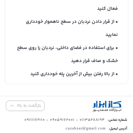
فعال کنید
• از قرار دادن نردبان در سطح ناهموار خودداری
نمایید
• برای استفاده در فضای داخلی، نردبان را روی سطح
خشک و صاف قرار دهید
• از بالا رفتن بیش از آخرین پله خودداری کنید
بازگشت به بالا
01135288194 - 09059162001 - 09111162110
شماره تماس:
آدرس ایمیل:
cuzabzar@gmail.com