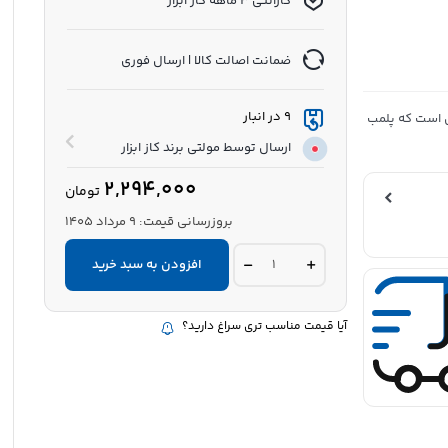
گارانتی 3 ماهه کاز ابزار
ضمانت اصالت کالا | ارسال فوری
9 در انبار
ول است که پلمب
ارسال توسط مولتی برند کاز ابزار
2,294,000
تومان
بروزرسانی قیمت:
9 مرداد 1405
زمین
افزودن به سبد خرید
شوی
نخی
40
سانتیمتری
آیا قیمت مناسب تری سراغ دارید؟
مهسان
با
دسته
فلزی
|
تی
پهن