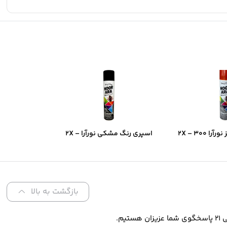
اسپری رنگ قرمز نورآرا ۲X – ۳۰۰
اسپری رنگ مشکی نورآرا ۲X –
ن فوق‌سریع و
۳۰۰ میل | پوشش دو‌برابر و
و‌برابر
خشک‌شدن سریع
بازگشت به بالا