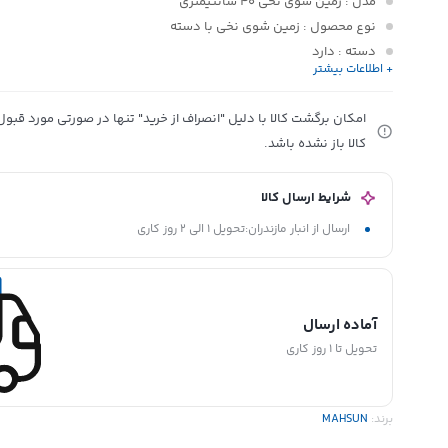
مدل
: زمین شوی نخی 40 سانتیمتری
نوع محصول
: زمین شوی نخی با دسته
دسته
: دارد
+ اطلاعات بیشتر
طول دسته
: 120 سانتیمتر
وزن نخ
: 450 گرم (±50 گرم)
امکان برگشت کالا با دلیل "انصراف از خرید" تنها در صورتی مورد قب
ابعاد محصول
: 156 × 4.5 × 40 سانتیمتر
کالا باز نشده باشد.
ابعاد سری پاک کننده
: 40 × 4.5 سانتیمتر
جنس سری پاک کننده
: نخ پنبه‌ای و پلی‌استر
شرایط ارسال کالا
قابلیت تعویض سری
: دارد
ارسال از انبار مازندران:تحویل 1 الی 2 روز کاری
آماده ارسال
تحویل تا 1 روز کاری
برند:
MAHSUN