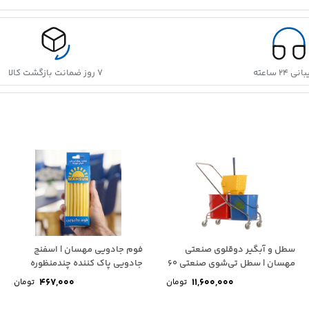
 ۲۴ ساعته
۷ روز ضمانت بازگشت کالا
سطل و آبگیر دوقلوی صنعتی
فوم جادویی مهسان | اسفنج
مهسان | سطل تی‌شوی صنعتی 60
جادویی پاک کننده چندمنظوره
لیتری...
MAHSUN
467,000
11,600,000
تومان
تومان