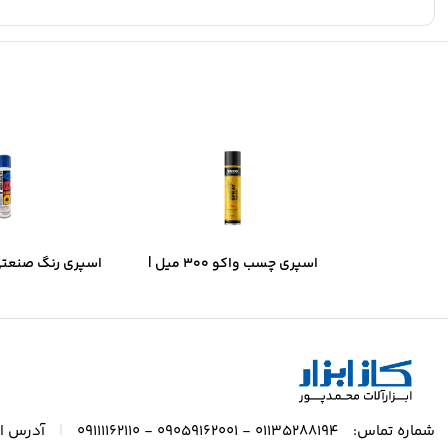
اسپری چسب واکو ۳۰۰ میل |
قدرت چسبندگی بالا، خشک‌شدن
– آبی براق | خش
سریع
پوشش حر
|
شماره تماس:
01135288194 - 09059162001 - 09111162110
آدرس ای