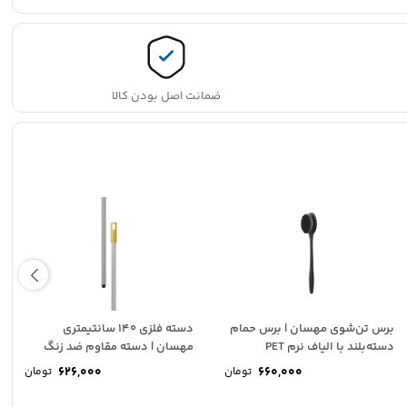
حرفه‌ای
MAHSUN
quantity
ضمانت اصل بودن کالا
برس تن‌شوی مهسان | برس حمام
دسته فلزی 140 سانتیمتری
دسته‌بلند با الیاف نرم PET
مهسان | دسته مقاوم ضد زنگ
برای زمین...
626,000
660,000
تومان
تومان