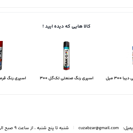
کالا هایی که دیده ایید !
اسپری رنگ صنعتی دیبا ۳۰۰ میل
اسپری رنگ صنعتی تک‌گل ۳۰۰
ک‌شدن سریع و
میل – مشکی براق با پوشش
میل | خشک‌شد
فه‌ای
یکنواخت و خشک‌شدن سریع
پوشش د
|
میل:
cuzabzar@gmail.com
شنبه تا پنج شنبه ، از ساعت 9 صبح الی 21 پاسخگوی شما عزیزان هستیم.