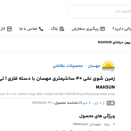
لی دارید؟
پیگیری سفارش
بلاگ
تماس با ما
کاز
مهسان
محصولات نظافتی
/
زمین شوی نخی 40 سانتیمتری مهسان با دسته فلزی 
MAHSUN
sun 40 cm cotton mop with metal handle | MAHSUN professional wide mop
از 0 رای
0
دیدگاه
شناسه محصول:
MAHSUN-30
0
ویژگی های محصول
برند
: مهسان (Mahsun)