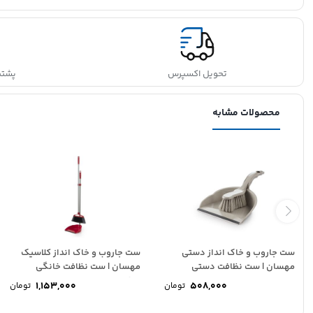
تحویل اکسپرس
پشتیبانی
محصولات مشابه
ست جاروب و خاک انداز دستی
ست جاروب و خاک انداز کلاسیک
مهسان | ست نظافت دستی
مهسان | ست نظافت خانگی
MAHSUN
حرفه‌ای...
1,153,000
508,000
تومان
تومان