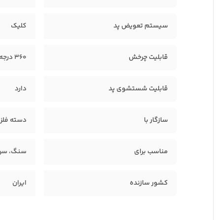
سیستم تعویض پد
کلیک
قابلیت چرخش
360 درجه
قابلیت شستشوی پد
دارد
سازگار با
دسته فلزی 120 سانتی‌متری
مناسب برای
سنگ، سرا
کشور سازنده
ایران