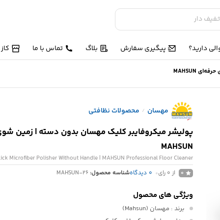
لی دارید؟
پیگیری سفارش
بلاگ
تماس با ما
کاز
ای MAHSUN
مهسان
محصولات نظافتی
/
پولیشر میکروفایبر کلیک مهسان بدون دسته | زمین شوی
MAHSUN
ick Microfiber Polisher Without Handle | MAHSUN Professional Floor Cleaner
از 0 رای
0
دیدگاه
شناسه محصول:
MAHSUN-26
0
ویژگی های محصول
برند
: مهسان (Mahsun)