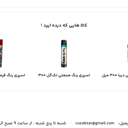
کالا هایی که دیده ایید !
اسپری رنگ صنعتی دیبا ۳۰۰ میل
اسپری رنگ صنعتی تک‌گل ۳۰۰
ک‌شدن سریع و
میل – مشکی براق با پوشش
میل | خشک‌شد
فه‌ای
یکنواخت و خشک‌شدن سریع
پوشش د
|
میل:
cuzabzar@gmail.com
شنبه تا پنج شنبه ، از ساعت 9 صبح الی 21 پاسخگوی شما عزیزان هستیم.