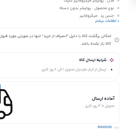
مدل
: پولیشر میکروفایبر کلیک
نوع محصول
: پولیشر بدون دسته
جنس پد
: میکروفایبر
+ اطلاعات بیشتر
سیستم تعویض پد
: کلیک
قابلیت چرخش
: 360 درجه
امکان برگشت کالا با دلیل "انصراف از خرید" تنها در صورتی مورد قب
قابلیت شستشوی پد
: دارد
کالا باز نشده باشد.
سازگار با
: دسته فلزی 120 سانتی‌متری مهسان
مناسب برای
: سنگ، سرامیک، پارکت
شرایط ارسال کالا
کشور سازنده
: ایران
ارسال از انبار مازندران:تحویل 1 الی 2 روز کاری
آماده ارسال
تحویل تا 3 روز کاری
برند:
MAHSUN