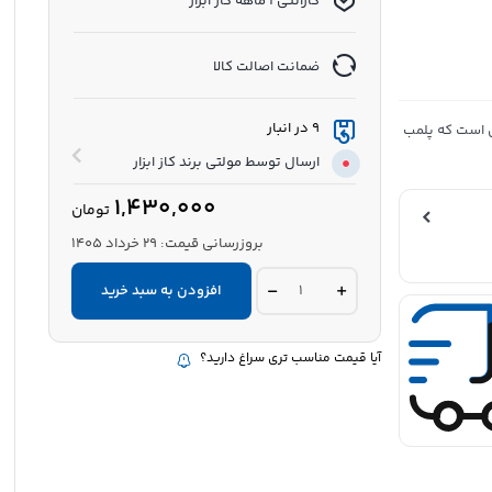
گارانتی 1 ماهه کاز ابزار
ضمانت اصالت کالا
9 در انبار
ول است که پلمب
ارسال توسط مولتی برند کاز ابزار
1,430,000
تومان
بروزرسانی قیمت:
29 خرداد 1405
پولیشر
افزودن به سبد خرید
میکروفایبر
کلیک
مهسان
بدون
آیا قیمت مناسب تری سراغ دارید؟
دسته
|
زمین
شوی
حرفه‌ای
MAHSUN
quantity