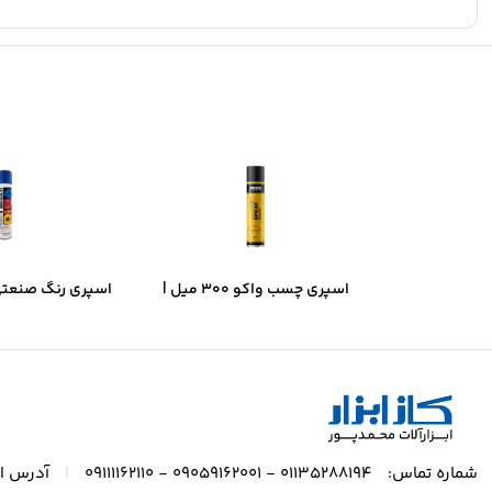
اسپری چسب واکو ۳۰۰ میل |
قدرت چسبندگی بالا، خشک‌شدن
– آبی براق | خش
سریع
پوشش حر
|
شماره تماس:
01135288194 - 09059162001 - 09111162110
آدرس ای