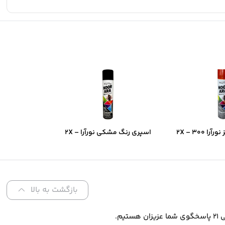
اسپری رنگ قرمز نورآرا ۲X – ۳۰۰
اسپری رنگ مشکی نورآرا ۲X –
ن فوق‌سریع و
۳۰۰ میل | پوشش دو‌برابر و
و‌برابر
خشک‌شدن سریع
بازگشت به بالا