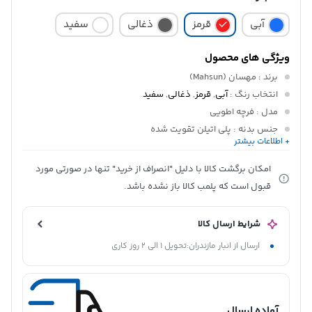
آبی
قرمز
ذغالی
سفید
ویژگی های محصول
برند
: مهسان (Mahsun)
انتخاب رنگ
:
آبی
,
قرمز
,
ذغالی
,
سفید
مدل
: فرچه اطویی
جنس بدنه
: پلی اتیلن تقویت شده
+ اطلاعات بیشتر
جنس سری پاک کننده
: رشته نایلونی PET
نوع کاربری
: نظافت و شستشوی سطوح
امکان برگشت کالا با دلیل "انصراف از خرید" تنها در صورتی مورد
کشور سازنده
: ایران
قبول است که پلمب کالا باز نشده باشد.
شرایط ارسال کالا
ارسال از انبار مازندران:تحویل 1 الی 2 روز کاری
آماده ارسال