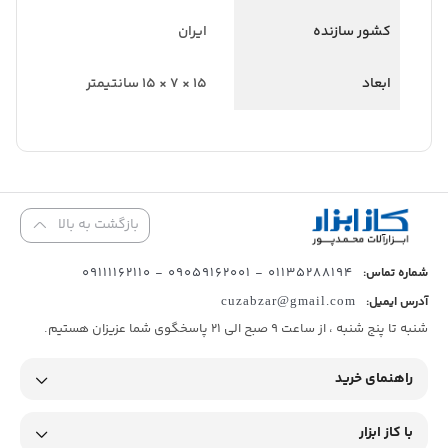
کشور سازنده
ایران
ابعاد
15 × 7 × 15 سانتیمتر
بازگشت به بالا
01135288194 - 09059162001 - 09111162110
شماره تماس:
آدرس ایمیل:
cuzabzar@gmail.com
شنبه تا پنج شنبه ، از ساعت 9 صبح الی 21 پاسخگوی شما عزیزان هستیم.
راهنمای خرید
با کاز ابزار