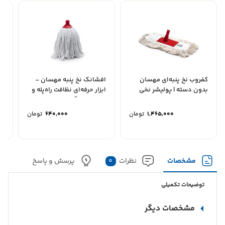
کفروب نخ پنبه‌ای مهسان
افشانک نخ پنبه مهسان –
بدون دسته | پولیشر نخی
ابزار حرفه‌ای نظافت راه‌پله و
مه
حرفه‌ای MAHSUN
سطوح خانگی...
و 
1,465,000
تومان
640,000
تومان
مشخصات
نظرات
0
پرسش و پاسخ
توضیحات تکمیلی
مشخصات دیگر