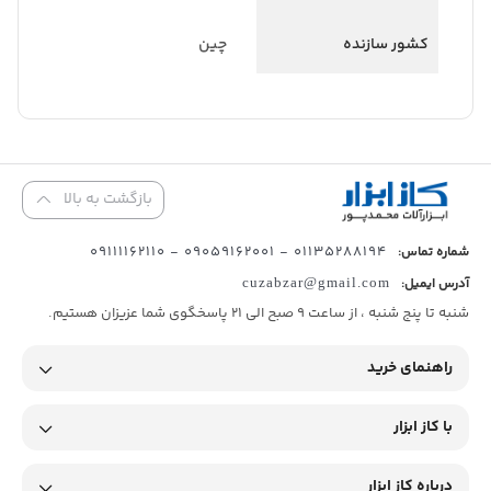
کشور سازنده
چین
بازگشت به بالا
01135288194 - 09059162001 - 09111162110
شماره تماس:
آدرس ایمیل:
cuzabzar@gmail.com
شنبه تا پنج شنبه ، از ساعت 9 صبح الی 21 پاسخگوی شما عزیزان هستیم.
راهنمای خرید
با کاز ابزار
درباره کاز ابزار