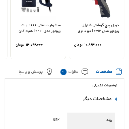
دریل پیچ گوشتی شارژی
سشوار صنعتی 2000 وات
ریولور مدل 6012 | دو باتری
ریولور مدل 9201 | هیت گان
AG | فرز 
لیتیومی 12...
حرفه‌ای 600...
10,863,000
تومان
13,796,000
تومان
مشخصات
نظرات
0
پرسش و پاسخ
توضیحات تکمیلی
مشخصات دیگر
برند
NEK