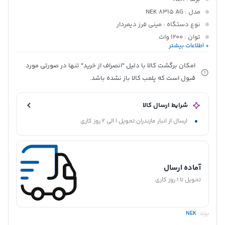
مدل
: NEK 8315 AG
نوع دستگاه
: مینی فرز دیمردار
توان
: 1200 وات
+ اطلاعات بیشتر
قطر صفحه
: 125 میلی‌متر
قابلیت تنظیم سرعت
: دارد
امکان برگشت کالا با دلیل "انصراف از خرید" تنها در صورتی مورد
حداکثر سرعت گردش
: 11000 دور بر دقیقه
قبول است که پلمب کالا باز نشده باشد.
قفل اسپیندل
: دارد
کاربرد
: برش، سایش و پرداخت
شرایط ارسال کالا
گارانتی
: دارد
ارسال از انبار مازندران:تحویل 1 الی 2 روز کاری
آماده ارسال
تحویل تا 1 روز کاری
برند:
NEK