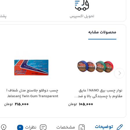
تحویل اکسپرس
پشتیبانی
محصولات مشابه
نوار چسب برق NANO | عایق
چسب دوقلو جلاسنج مدل شفاف |
مقاوم با چسبندگی بالا و ضد...
Jalasanj Twin Gum Transparent
215,000
105,000
تومان
تومان
توضیحات
مشخصات
نظرات
0