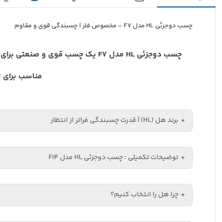
چسب دو‌جزئی HL مدل F7 – مخصوص فلز | چسبندگی قوی و مقاوم
چسب دوجزئی HL مدل F7 یک چسب قوی 
مناسب برای 
برند هل (HL) | قدرت چسبندگی فراتر از انتظار
توضیحات تکمیلی : چسب دوجزئی HL مدل F14
برند هل (HL) یکی از معتبرترین و شناخته‌
جایگاهی محکم در بازار داخل و حتی برخی کشورهای منط
چرا هل را انتخاب کنیم؟
چسب HL مدل F7 از نوع
پایدار و 