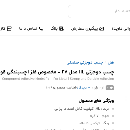
لی دارید؟
پیگیری سفارش
بلاگ
تماس با ما
کاز
هل
چسب دوجزئی صنعتی
/
چسب دو‌جزئی HL مدل F7 – مخصوص فلز | چسبندگی قوی و مقاوم
-Component Adhesive Model F7 – For Metal | Strong and Durable Adhesion
از 0 رای
0
دیدگاه
شناسه محصول:
1026
0
ویژگی های محصول
برند
: HL، کیفیت قابل اعتماد ایرانی
حجم
: 7 گرم
رنگ
: ترکیبی شفاف