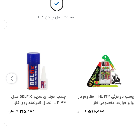
ضمانت اصل بودن کالا
چسب دو‌جزئی HL F14 – مقاوم در
چسب حرفه‌ای سریع BELFIX مدل
برابر حرارت، مخصوص فلز
P.44 – اتصال قدرتمند روی فلز،
چوب...
215,000
594,000
تومان
تومان