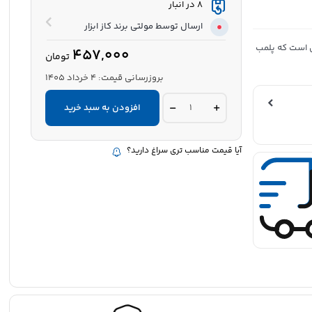
8 در انبار
ارسال توسط مولتی برند کاز ابزار
ول است که پلمب
457,000
تومان
بروزرسانی قیمت:
4 خرداد 1405
چسب
افزودن به سبد خرید
دو‌جزئی
HL
مدل
F7
آیا قیمت مناسب تری سراغ دارید؟
–
مخصوص
فلز
|
چسبندگی
قوی
و
مقاوم
quantity