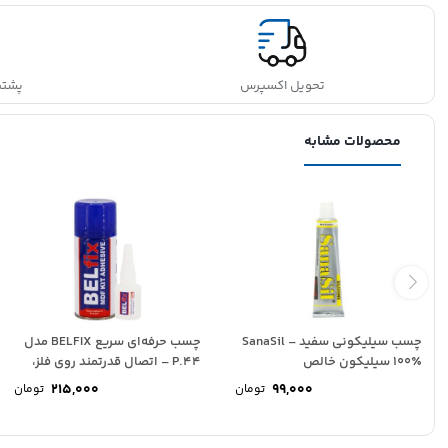
تحویل اکسپرس
پشتیبانی
محصولات مشابه
چسب سیلیکونی سفید SanaSil –
چسب حرفه‌ای سریع BELFIX مدل
100٪ سیلیکون خالص
P.44 – اتصال قدرتمند روی فلز،
چوب...
215,000
99,000
تومان
تومان