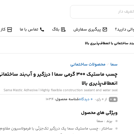
لی دارید؟
پیگیری سفارش
بلاگ
تماس با ما
کاز
سما
محصولات ساختمانی
/
چسب ماستیک 300 گرمی سما | درزگیر و آب‌بند ساختمان
انعطاف‌پذیری بالا
Sama Mastic Adhesive | Highly flexible construction sealant and water seal
از 0 رای
0
دیدگاه
شناسه محصول:
1034
0
ویژگی های محصول
برند
: سما
ساختار
: چسب ماستیک سما یک درزگیر تک‌جزئی با فرمولاسیون مقاوم د