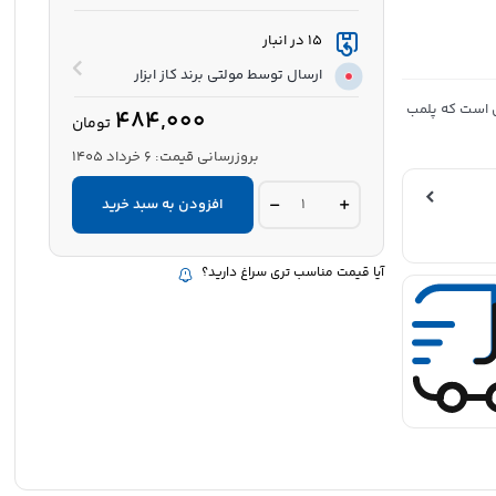
15 در انبار
و آشپزخانه
ارسال توسط مولتی برند کاز ابزار
 چوب، گچ و فلز
ول است که پلمب
484,000
تومان
بروزرسانی قیمت:
6 خرداد 1405
چسب
افزودن به سبد خرید
ماستیک
300
گرمی
سما
آیا قیمت مناسب تری سراغ دارید؟
|
درزگیر
و
آب‌بند
ساختمانی
با
انعطاف‌پذیری
بالا
quantity