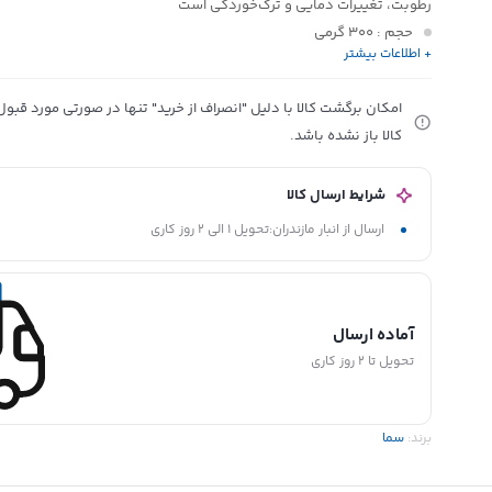
رطوبت، تغییرات دمایی و ترک‌خوردگی است
حجم
: 300 گرمی
+ اطلاعات بیشتر
مناسب برای
: آب‌بندی اتصالات، درز دیوار، سقف، قاب در و پنجره، حمام 
طراحی شده و قابلیت چسبیدن به انواع مصالح ساختمانی مانند بتن، کاشی،
امکان برگشت کالا با دلیل "انصراف از خرید" تنها در صورتی مورد قب
را دارد
کالا باز نشده باشد.
ویژگی ویژه
: عدم ترک‌خوردگی در برابر انقباض و انبساط
قابل استفاده
: در کاربردهای خانگی و صنعتی
نوع بسته‌بندی
: قوطی پلاستیکی
شرایط ارسال کالا
کشور سازنده
: ایران
ارسال از انبار مازندران:تحویل 1 الی 2 روز کاری
آماده ارسال
تحویل تا 2 روز کاری
برند:
سما