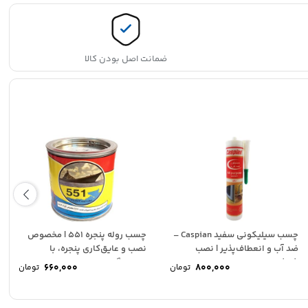
ضمانت اصل بودن کالا
چسب سیلیکونی سفید Caspian –
چسب روله پنجره 551 | مخصوص
ضد آب و انعطاف‌پذیر | نصب
نصب و عایق‌کاری پنجره، با
شیشه،...
چسبندگی...
660,000
800,000
تومان
تومان