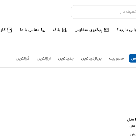
لی دارید؟
پیگیری سفارش
بلاگ
تماس با ما
کاز
ض
محبوبیت
پربازدیدترین
جدیدترین
ارزانترین
گرانترین
چسب حرفه‌ای سریع BELFIX مدل
فلز،
 پیش