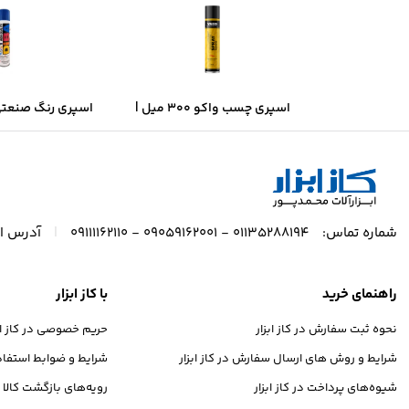
اسپری چسب واکو ۳۰۰ میل |
قدرت چسبندگی بالا، خشک‌شدن
– آبی براق | خش
سریع
پوشش حر
|
شماره تماس:
01135288194 - 09059162001 - 09111162110
آدرس ای
راهنمای خرید
با کاز ابزار
نحوه ثبت سفارش در کاز ابزار
حریم خصوصی در کاز ابز
شرایط و روش های ارسال سفارش در کاز ابزار
شرایط و ضوابط استفاده 
شیوه‌های پرداخت در کاز ابزار
رویه‌های بازگشت کالا در