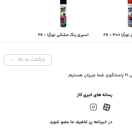
اسپری رنگ قرمز نورآرا ۲X – ۳۰۰
اسپری رنگ مشکی نورآرا ۲X –
ن فوق‌سریع و
۳۰۰ میل | پوشش دو‌برابر و
و‌برابر
خشک‌شدن سریع
بازگشت به بالا
رسانه های خبری کاز
در خبرنامه پر تخفیف ما عضو شوید