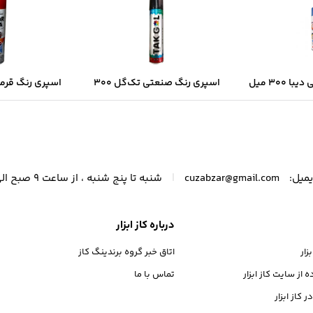
اسپری رنگ صنعتی دیبا ۳۰۰ میل
اسپری رنگ صنعتی تک‌گل ۳۰۰
ک‌شدن سریع و
میل – مشکی براق با پوشش
میل | خشک‌شد
فه‌ای
یکنواخت و خشک‌شدن سریع
پوشش د
|
میل:
cuzabzar@gmail.com
شنبه تا پنج شنبه ، از ساعت 9 صبح الی 21 پاسخگوی شما عزیزان هستیم.
درباره کاز ابزار
ار
اتاق خبر گروه برندینگ کاز
از سایت کاز ابزار
تماس با ما
 کاز ابزار