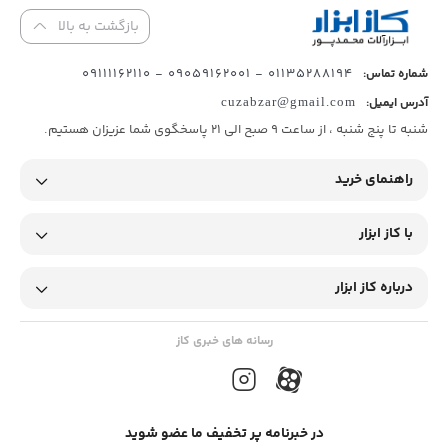
بازگشت به بالا
01135288194 - 09059162001 - 09111162110
شماره تماس:
آدرس ایمیل:
cuzabzar@gmail.com
شنبه تا پنج شنبه ، از ساعت 9 صبح الی 21 پاسخگوی شما عزیزان هستیم.
راهنمای خرید
با کاز ابزار
درباره کاز ابزار
رسانه های خبری کاز
در خبرنامه پر تخفیف ما عضو شوید