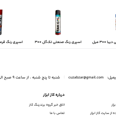
اسپری رنگ صنعتی دیبا ۳۰۰ میل
اسپری رنگ صنعتی تک‌گل ۳۰۰
ک‌شدن سریع و
میل – مشکی براق با پوشش
میل | خشک‌شد
فه‌ای
یکنواخت و خشک‌شدن سریع
پوشش د
|
میل:
cuzabzar@gmail.com
شنبه تا پنج شنبه ، از ساعت 9 صبح الی 21 پاسخگوی شما عزیزان هستیم.
درباره کاز ابزار
ار
اتاق خبر گروه برندینگ کاز
از سایت کاز ابزار
تماس با ما