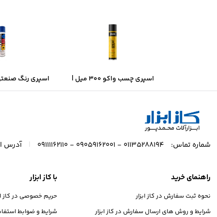
اسپری چسب واکو ۳۰۰ میل |
قدرت چسبندگی بالا، خشک‌شدن
– آبی براق | خش
سریع
پوشش حر
|
شماره تماس:
01135288194 - 09059162001 - 09111162110
آدرس ای
راهنمای خرید
با کاز ابزار
نحوه ثبت سفارش در کاز ابزار
حریم خصوصی در کاز ابز
شرایط و روش های ارسال سفارش در کاز ابزار
شرایط و ضوابط استفاده 