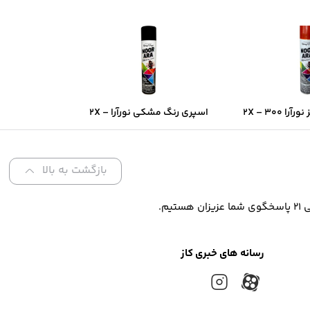
اسپری رنگ قرمز نورآرا ۲X – ۳۰۰
اسپری رنگ مشکی نورآرا ۲X –
ن فوق‌سریع و
۳۰۰ میل | پوشش دو‌برابر و
و‌برابر
خشک‌شدن سریع
بازگشت به بالا
رسانه های خبری کاز