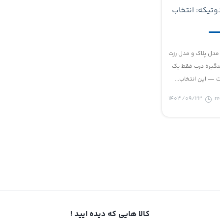
دوتیکه: انتخاب
ای دکوراسیون
ا
مدل پلاک و مدل رزت
تگیره درب فقط یک
— این انتخاب...
1403/09/23
r
کالا هایی که دیده ایید !